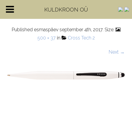
AT0652-5-1
KULDKROON OÜ
Published
esmaspäev september 4th, 2017
. Size:
500 × 37
in
Cross Tech 2
Next →