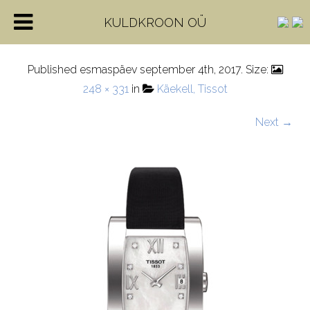
T007.309.16
KULDKROON OÜ
Published
esmaspäev september 4th, 2017
. Size:
248 × 331
in
Käekell, Tissot
Next →