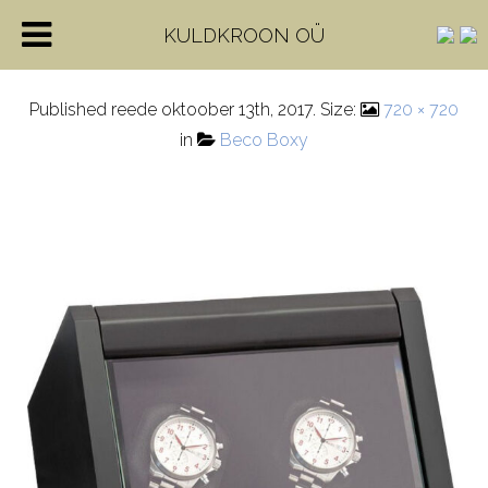
309286
KULDKROON OÜ
Published
reede oktoober 13th, 2017
. Size:
720 × 720
in
Beco Boxy