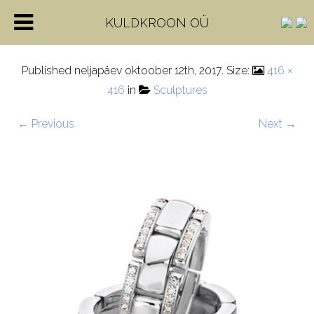
62-51660_WG
KULDKROON OÜ
Published
neljapäev oktoober 12th, 2017
. Size:
416 ×
416
in
Sculptures
← Previous
Next →