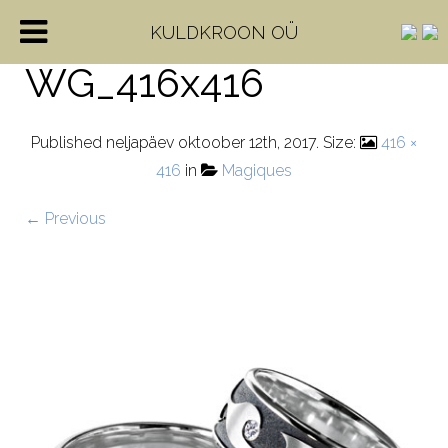
71-84310-0-0-
KULDKROON OÜ
WG_416x416
Published
neljapäev oktoober 12th, 2017
. Size:
416 ×
416
in
Magiques
← Previous