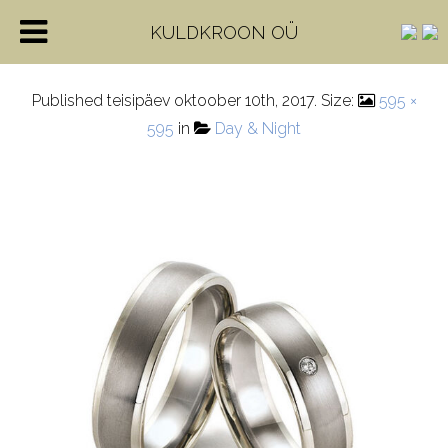
28349
KULDKROON OÜ
Published
teisipäev oktoober 10th, 2017
. Size:
595 ×
595
in
Day & Night