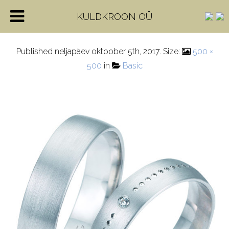
4-28660-5
KULDKROON OÜ
Published
neljapäev oktoober 5th, 2017
. Size:
500 ×
500
in
Basic