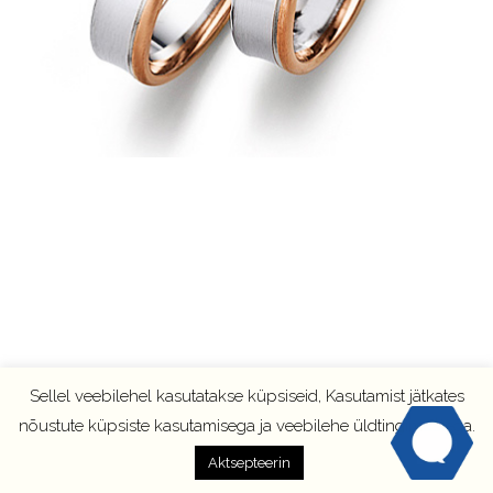
Sellel veebilehel kasutatakse küpsiseid, Kasutamist jätkates
nõustute küpsiste kasutamisega ja veebilehe üldtingimustega.
Aktsepteerin