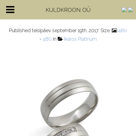
mpt18
KULDKROON OÜ
Published
teisipäev september 19th, 2017
. Size:
480
× 480
in
Ikaros Platinum