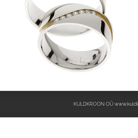
KULDKROON OÜ www.kuldk