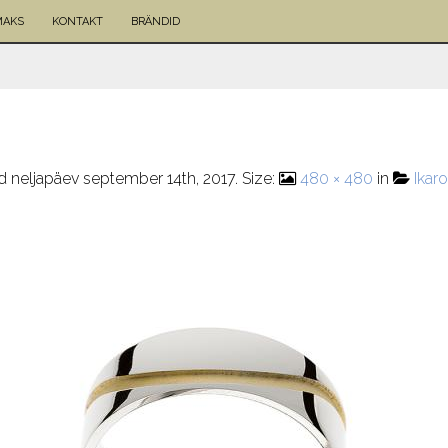
MAKS
KONTAKT
BRÄNDID
ed
neljapäev september 14th, 2017
. Size:
480 × 480
in
Ikar