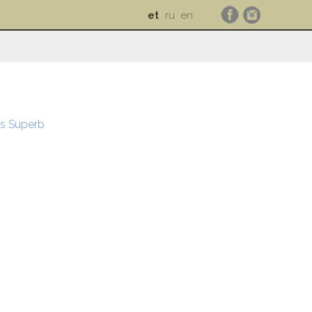
et
ru
en
os Superb