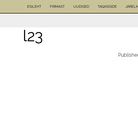
ESILEHT
FIRMAST
UUDISED
TAGASISIDE
JÄREL
l23
Publish