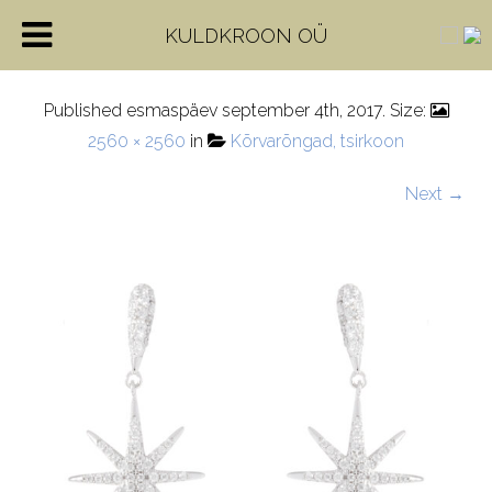
EQ07800-1
KULDKROON OÜ
Published
esmaspäev september 4th, 2017
. Size:
2560 × 2560
in
Kõrvarõngad, tsirkoon
Next →