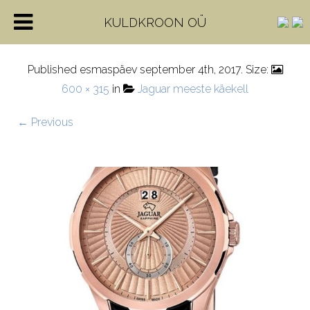
j683-1-1
KULDKROON OÜ
Published
esmaspäev september 4th, 2017
. Size:
600 × 315
in
Jaguar meeste käekell
← Previous