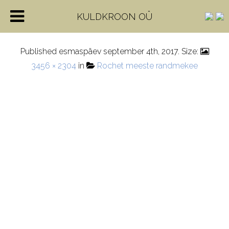
IMG_0977-1
KULDKROON OÜ
Published
esmaspäev september 4th, 2017
. Size:
3456 × 2304
in
Rochet meeste randmekee