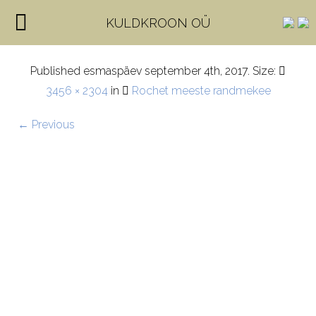
IMG_0965-1
KULDKROON OÜ
Published
esmaspäev september 4th, 2017
. Size:
3456 × 2304
in
Rochet meeste randmekee
← Previous