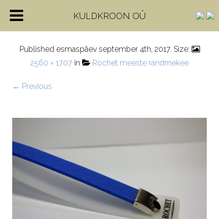
IMG_0951-1
KULDKROON OÜ
Published
esmaspäev september 4th, 2017
. Size:
2560 × 1707
in
Rochet meeste randmekee
← Previous