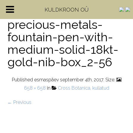
cross-century-ii-
KULDKROON OÜ
precious-metals-
fountain-pen-with-
medium-solid-18kt-
gold-nib-box_2-56
Published
esmaspäev september 4th, 2017
. Size:
658 × 658
in
Cross Botanica, kullatud
← Previous