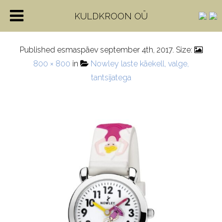
8-5571-0-1-1
KULDKROON OÜ
Published
esmaspäev september 4th, 2017
. Size:
800 × 800
in
Nowley laste käekell, valge,
tantsijatega