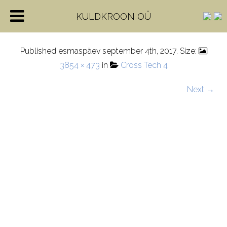
AT0610-2-1
KULDKROON OÜ
Published
esmaspäev september 4th, 2017
. Size:
3854 × 473
in
Cross Tech 4
Next →