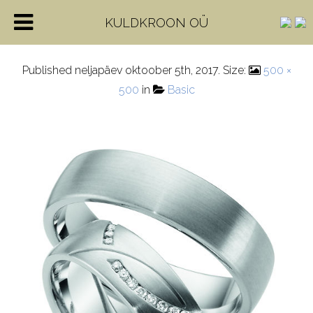
4-28626-6
KULDKROON OÜ
Published
neljapäev oktoober 5th, 2017
. Size:
500 ×
500
in
Basic