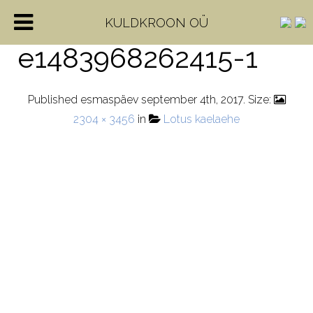
IMG_1069-
KULDKROON OÜ
e1483968262415-1
Published
esmaspäev september 4th, 2017
. Size:
2304 × 3456
in
Lotus kaelaehe