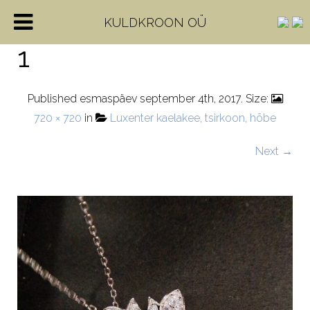
15319572_12203487213
KULDKROON OÜ
1
Published
esmaspäev september 4th, 2017
. Size:
720 × 720
in
Luxenter kaelakee, tsirkoon, hõbe
Next →