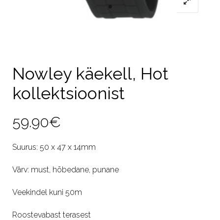
Nowley käekell, Hot
kollektsioonist
59.90
€
Suurus: 50 x 47 x 14mm
Värv: must, hõbedane, punane
Veekindel kuni 50m
Roostevabast terasest