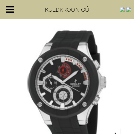
KULDKROON OÜ