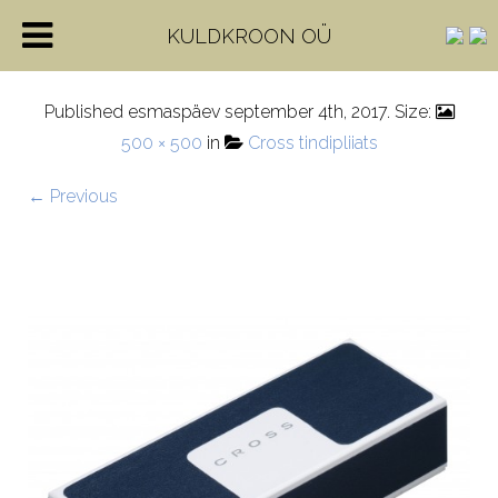
Karp-54
KULDKROON OÜ
Published
esmaspäev september 4th, 2017
. Size:
500 × 500
in
Cross tindipliiats
← Previous