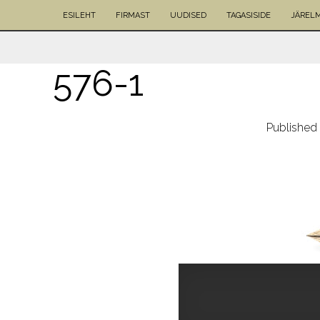
ESILEHT
FIRMAST
UUDISED
TAGASISIDE
JÄREL
576-1
Published