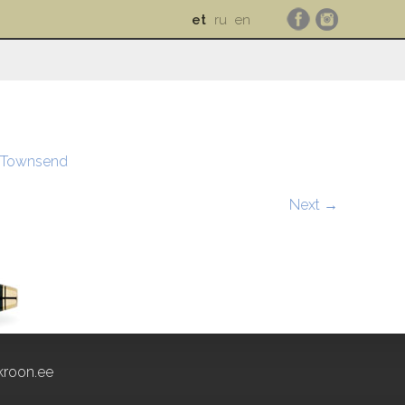
et
ru
en
 Townsend
Next →
roon.ee