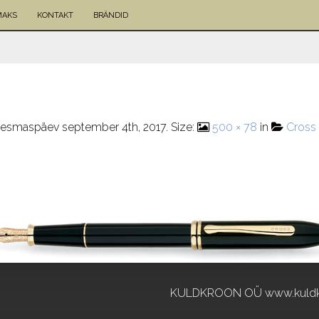
MAKS
KONTAKT
BRÄNDID
esmaspäev september 4th, 2017
. Size:
500 × 78
in
Cross
KULDKROON OÜ www.kuldk