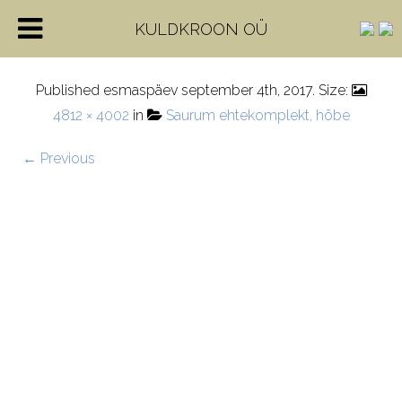
5862-15-000-3
KULDKROON OÜ
Published
esmaspäev september 4th, 2017
. Size:
4812 × 4002
in
Saurum ehtekomplekt, hõbe
← Previous