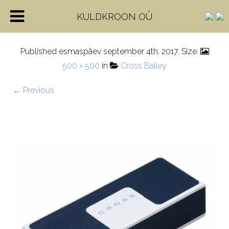
Karp-38
KULDKROON OÜ
Published
esmaspäev september 4th, 2017
. Size:
500 × 500
in
Cross Bailey
← Previous