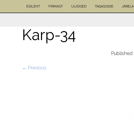
ESILEHT
FIRMAST
UUDISED
TAGASISIDE
JÄREL
Karp-34
Published
← Previous