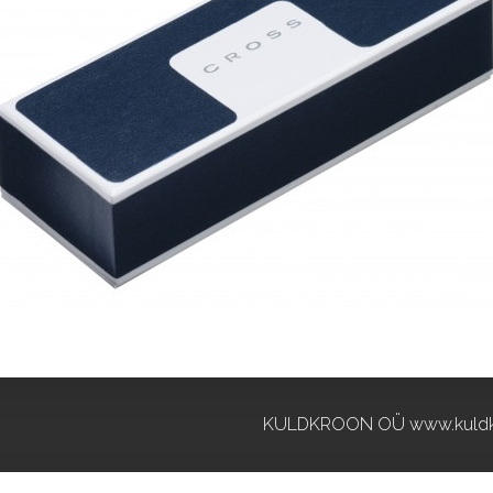
KULDKROON OÜ www.kuldk