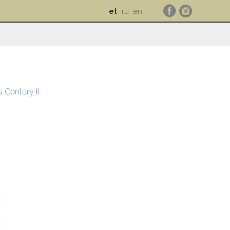
et
ru
en
 Century II