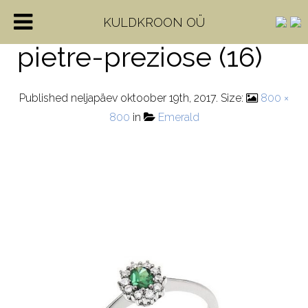
anello-in-oro-con-
KULDKROON OÜ
pietre-preziose (16)
Published
neljapäev oktoober 19th, 2017
. Size:
800 ×
800
in
Emerald