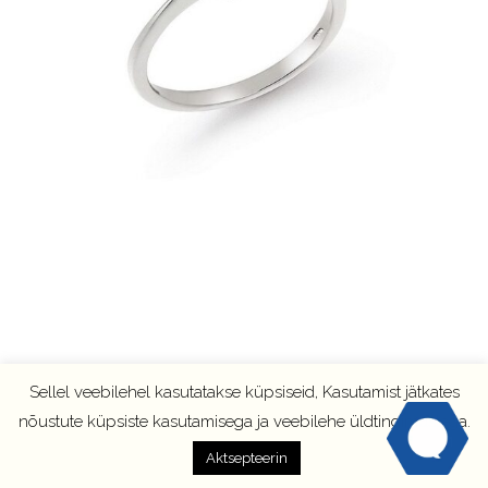
Sellel veebilehel kasutatakse küpsiseid, Kasutamist jätkates
nõustute küpsiste kasutamisega ja veebilehe üldtingimustega.
Aktsepteerin