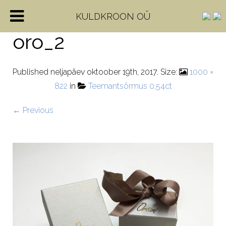
astuccio-gioielli-
KULDKROON OÜ
oro_2
Published
neljapäev oktoober 19th, 2017
. Size:
1000 ×
822
in
Teemantsõrmus 0,54ct
← Previous