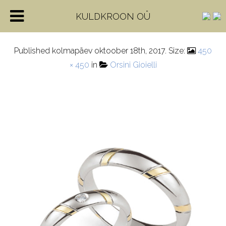
FE334_FE334S
KULDKROON OÜ
Published
kolmapäev oktoober 18th, 2017
. Size:
450
× 450
in
Orsini Gioielli