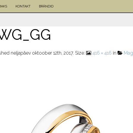
MAKS
KONTAKT
BRÄNDID
_WG_GG
ished
neljapäev oktoober 12th, 2017
. Size:
416 × 416
in
Mag