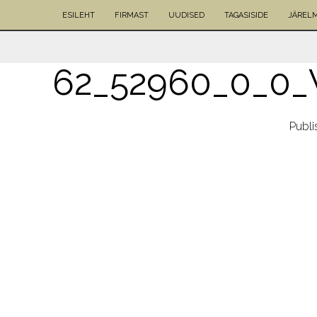
ESILEHT
FIRMAST
UUDISED
TAGASISIDE
JÄREL
62_52960_0_0
Publ