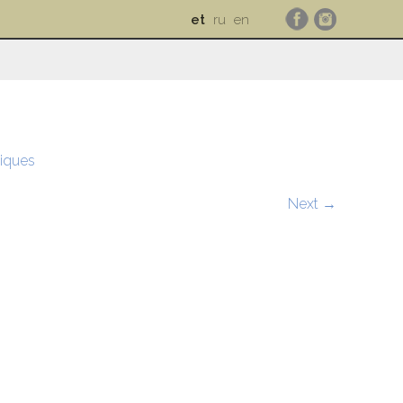
et
ru
en
iques
Next →