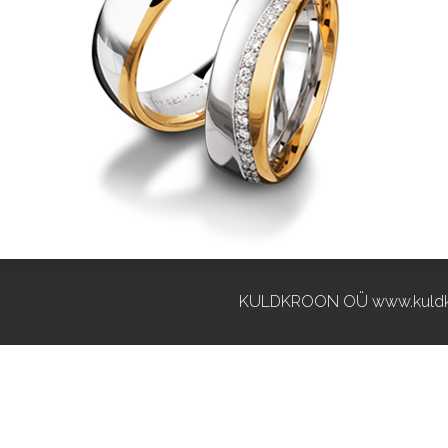
KULDKROON OÜ www.kuldk