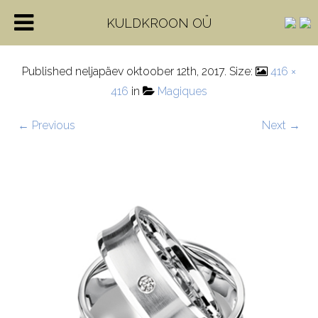
H-71_80730_0_0
KULDKROON OÜ
Published
neljapäev oktoober 12th, 2017
. Size:
416 ×
416
in
Magiques
← Previous
Next →