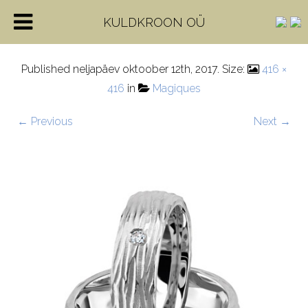
71-84030-WG
KULDKROON OÜ
Published
neljapäev oktoober 12th, 2017
. Size:
416 ×
416
in
Magiques
← Previous
Next →