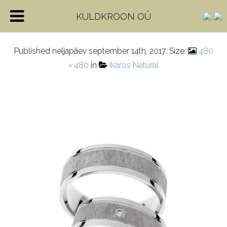
r157
KULDKROON OÜ
Published
neljapäev september 14th, 2017
. Size:
480
× 480
in
Ikaros Natural