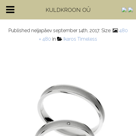
b3
KULDKROON OÜ
Published
neljapäev september 14th, 2017
. Size:
480
× 480
in
Ikaros Timeless