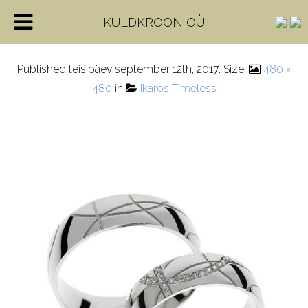
a850
KULDKROON OÜ
Published
teisipäev september 12th, 2017
. Size:
480 ×
480
in
Ikaros Timeless