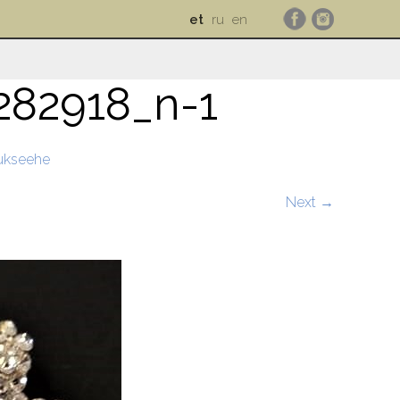
et
ru
en
282918_n-1
ukseehe
Next →