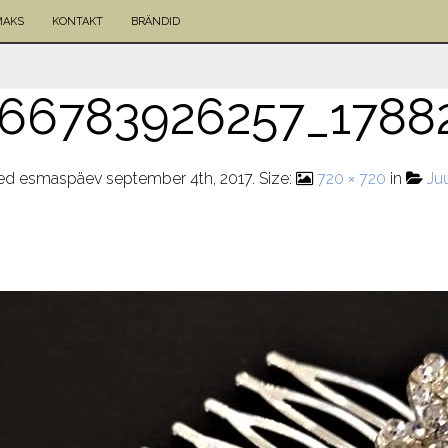
MAKS
KONTAKT
BRÄNDID
66783926257_1788
hed
esmaspäev september 4th, 2017
. Size:
720 × 720
in
Ju