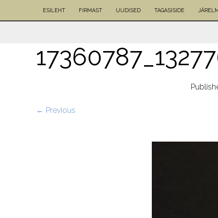
ESILEHT
FIRMAST
UUDISED
TAGASISIDE
JÄREL
17360787_13277
Publis
← Previous