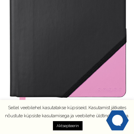
Sellel veebilehel kasutatakse küpsiseid, Kasutamist jätkates
nõustute küpsiste kasutamisega ja veebilehe üldtingimustega.
Aktsepteerin