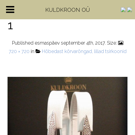
15310508_1220391247
KULDKROON OÜ
1
Published
esmaspäev september 4th, 2017
. Size:
720 × 720
in
Hõbedast kõrvarõngad, lillad tsirkoonid