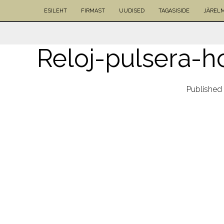
ESILEHT
FIRMAST
UUDISED
TAGASISIDE
JÄREL
Reloj-pulsera-
Published