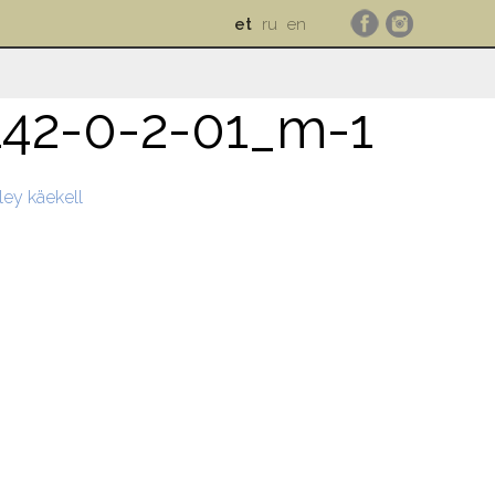
et
ru
en
142-0-2-01_m-1
ey käekell