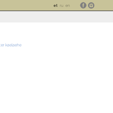
et
ru
en
ter kaelaehe