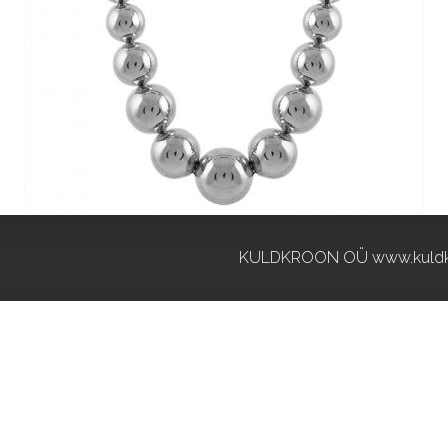
KULDKROON OÜ www.kuldk