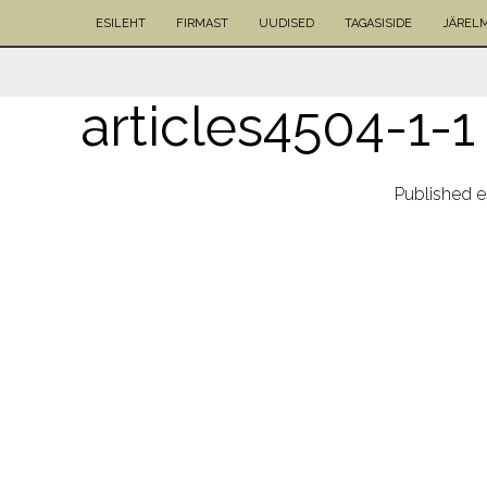
ESILEHT
FIRMAST
UUDISED
TAGASISIDE
JÄREL
articles4504-1-1
Published
e